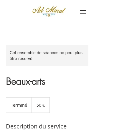
Cet ensemble de séances ne peut plus
être réservé.
Beaux-arts
50
euros
Terminé
T
50 €
e
r
m
Description du service
i